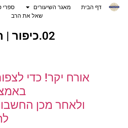
דף הבית
מאגר השיעורים
ספרי פני
שאל את הרב
02.כיפור | חגים | שיעורי שמע | הרב מרדכי עטיה
אורח יקר! כדי לצפו
באמצעו
ולאחר מכן החשבון 
לחץ